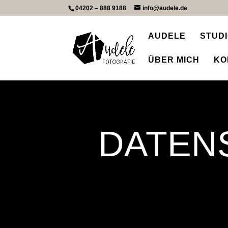
04202 – 888 9188
info@audele.de
AUDELE
STUD
ÜBER MICH
KO
DATEN