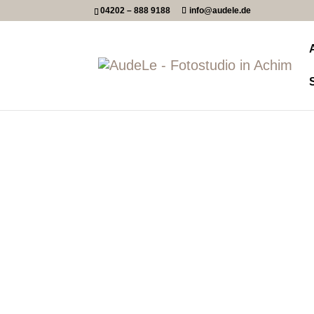
04202 – 888 9188
info@audele.de